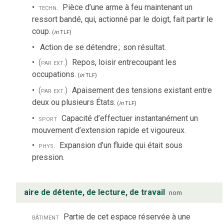
techn.
Pièce d’une arme à feu maintenant un
ressort bandé, qui, actionné par le doigt, fait partir le
coup.
(
in
TLF
)
Action de se détendre
;
son résultat.
(par ext.)
Repos, loisir entrecoupant les
occupations.
(
in
TLF
)
(par ext.)
Apaisement des tensions existant entre
deux ou plusieurs États.
(
in
TLF
)
sport
Capacité d’effectuer instantanément un
mouvement d’extension rapide et vigoureux.
phys.
Expansion d’un fluide qui était sous
pression.
aire de détente, de lecture, de travail
nom
bâtiment
Partie de cet espace réservée à une