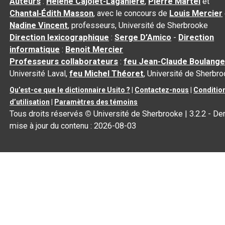
Auteurs
:
Hélène Cajolet-Laganière
,
Pierre Martel
et
Chantal‑Édith Masson
, avec le concours de
Louis Mercier
Nadine Vincent
, professeurs, Université de Sherbrooke
Direction lexicographique
:
Serge D’Amico
-
Direction
informatique
:
Benoit Mercier
Professeurs collaborateurs
:
feu Jean-Claude Boulange
Université Laval,
feu Michel Théoret
, Université de Sherbr
Qu’est-ce que le dictionnaire Usito ?
|
Contactez-nous
|
Conditio
d’utilisation
|
Paramètres des témoins
Tous droits réservés
©
Université de Sherbrooke |
3.2.2
- Der
mise à jour du contenu :
2026-08-03