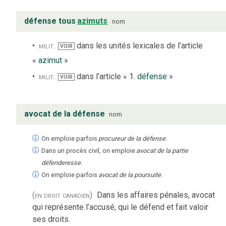
défense tous
azimuts
nom
milit.
dans les unités lexicales de l’article
VOIR
«
azimut
»
milit.
dans l’article «
1. défense
»
VOIR
avocat de la défense
nom
On emploie parfois
procureur de la défense
.
Dans un procès civil, on emploie
avocat de la partie
défenderesse
.
On emploie parfois
avocat de la poursuite
.
(en droit canadien)
Dans les affaires pénales, avocat
qui représente l’accusé, qui le défend et fait valoir
ses droits.