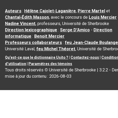
Auteurs
:
Hélène Cajolet-Laganière
,
Pierre Martel
et
Chantal‑Édith Masson
, avec le concours de
Louis Mercier
Nadine Vincent
, professeurs, Université de Sherbrooke
Direction lexicographique
:
Serge D’Amico
-
Direction
informatique
:
Benoit Mercier
Professeurs collaborateurs
:
feu Jean-Claude Boulange
Université Laval,
feu Michel Théoret
, Université de Sherbr
Qu’est-ce que le dictionnaire Usito ?
|
Contactez-nous
|
Conditio
d’utilisation
|
Paramètres des témoins
Tous droits réservés
©
Université de Sherbrooke |
3.2.2
- Der
mise à jour du contenu :
2026-08-03