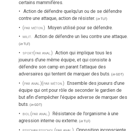
certains mammifères.
Action de défendre quelqu’un ou de se défendre
contre une attaque, action de résister.
(
in
TLF
)
(par méton.)
Moyen utilisé pour se défendre.
milit.
Action de défendre un lieu contre une attaque.
(
in
TLF
)
sport
(par anal.)
Action qui implique tous les
joueurs d’une même équipe, et qui consiste à
défendre son camp en parant l’attaque des
adversaires qui tentent de marquer des buts.
(
in
GDT
)
(par anal.)
(par méton.)
Ensemble des joueurs d’une
équipe qui ont pour rôle de seconder le gardien de
but afin d’empêcher l’équipe adverse de marquer des
buts.
(
in
GDT
)
biol.
(par anal.)
Résistance de l’organisme à une
agression interne ou externe.
(
in
TLF
)
psychan.
psychol.
(par anal.)
Opposition inconsciente