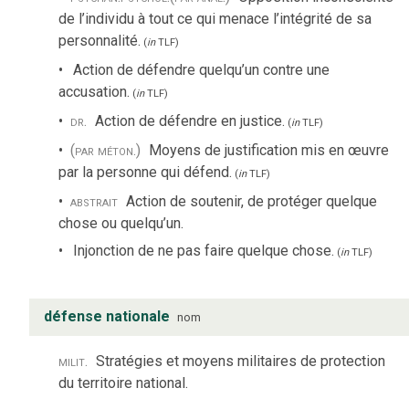
de l’individu à tout ce qui menace l’intégrité de sa
personnalité.
(
in
TLF
)
Action de défendre quelqu’un contre une
accusation.
(
in
TLF
)
dr.
Action de défendre en justice.
(
in
TLF
)
(par méton.)
Moyens de justification mis en œuvre
par la personne qui défend.
(
in
TLF
)
abstrait
Action de soutenir, de protéger quelque
chose ou quelqu’un.
Injonction de ne pas faire quelque chose.
(
in
TLF
)
défense nationale
nom
milit.
Stratégies et moyens militaires de protection
du territoire national.