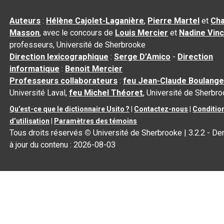
Auteurs
:
Hélène Cajolet-Laganière
,
Pierre Martel
et
Cha
Masson
, avec le concours de
Louis Mercier
et
Nadine Vin
professeurs, Université de Sherbrooke
Direction lexicographique
:
Serge D’Amico
-
Direction
informatique
:
Benoit Mercier
Professeurs collaborateurs
:
feu Jean-Claude Boulange
Université Laval,
feu Michel Théoret
, Université de Sherbr
Qu’est-ce que le dictionnaire Usito ?
|
Contactez-nous
|
Conditio
d’utilisation
|
Paramètres des témoins
Tous droits réservés
©
Université de Sherbrooke |
3.2.2
- De
à jour du contenu :
2026-08-03