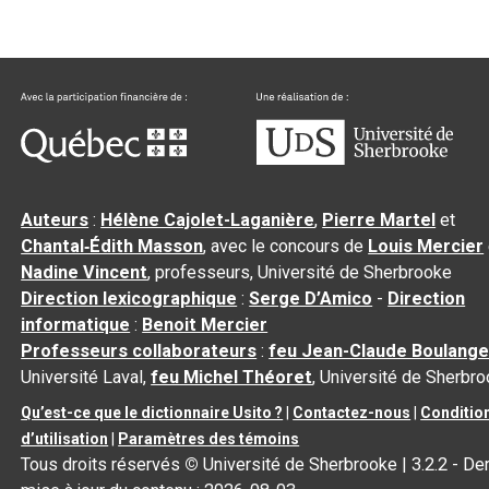
Auteurs
:
Hélène Cajolet-Laganière
,
Pierre Martel
et
Chantal‑Édith Masson
, avec le concours de
Louis Mercier
Nadine Vincent
, professeurs, Université de Sherbrooke
Direction lexicographique
:
Serge D’Amico
-
Direction
informatique
:
Benoit Mercier
Professeurs collaborateurs
:
feu Jean-Claude Boulange
Université Laval,
feu Michel Théoret
, Université de Sherbr
Qu’est-ce que le dictionnaire Usito ?
|
Contactez-nous
|
Conditio
d’utilisation
|
Paramètres des témoins
Tous droits réservés
©
Université de Sherbrooke |
3.2.2
- Der