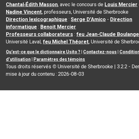
Chantal‑Édith Masson
, avec le concours de
Louis Mercier
Nadine Vincent
, professeurs, Université de Sherbrooke
Direction lexicographique
:
Serge D’Amico
-
Direction
informatique
:
Benoit Mercier
Professeurs collaborateurs
:
feu Jean-Claude Boulange
Université Laval,
feu Michel Théoret
, Université de Sherbr
Qu’est-ce que le dictionnaire Usito ?
|
Contactez-nous
|
Conditio
d’utilisation
|
Paramètres des témoins
Tous droits réservés
©
Université de Sherbrooke |
3.2.2
- Der
mise à jour du contenu :
2026-08-03