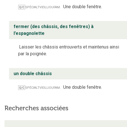
spécialt
vieilli
ou
fam.
Une double fenêtre.
Q/C
fermer (des châssis, des fenêtres) à
l’espagnolette
Laisser les châssis entrouverts et maintenus ainsi
par la poignée.
un double châssis
spécialt
vieilli
ou
fam.
Une double fenêtre.
Q/C
Recherches associées