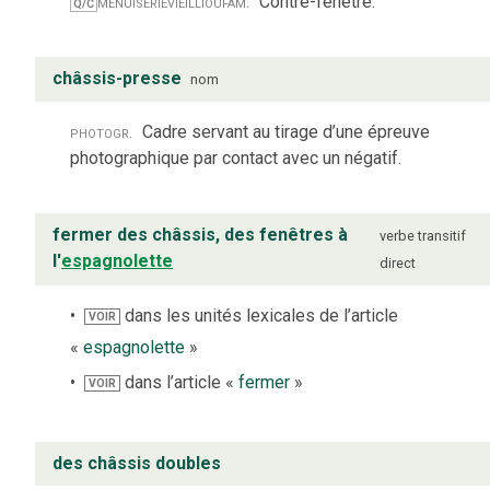
menuiserie
vieilli
ou
fam.
Contre-fenêtre.
Q/C
châssis-presse
nom
photogr.
Cadre servant au tirage d’une épreuve
photographique par contact avec un négatif.
fermer des châssis, des fenêtres à
verbe
transitif
l'
espagnolette
direct
dans les unités lexicales de l’article
VOIR
«
espagnolette
»
dans l’article «
fermer
»
VOIR
des châssis doubles