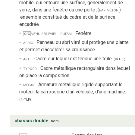
mobile, qui entoure une surface, généralement de
verre, dans une fenêtre ou une porte
;
(par méton.)
ensemble constitué du cadre et de la surface
encadrée.
menuiserie
vieilli
ou
fam.
Fenêtre.
Q/C
agric.
Panneau ou abri vitré qui protège une plante
et permet d’accélérer sa croissance.
arts
Cadre sur lequel est tendue une toile.
(
in
TLF
)
typogr.
Cadre métallique rectangulaire dans lequel
on place la composition.
mécan.
Armature métallique rigide supportant le
moteur, la carrosserie d’un véhicule, d’une machine.
(
in
TLF
)
châssis double
nom