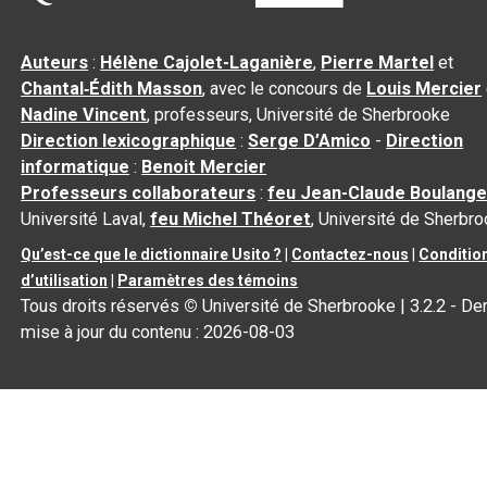
Auteurs
:
Hélène Cajolet-Laganière
,
Pierre Martel
et
Chantal‑Édith Masson
, avec le concours de
Louis Mercier
Nadine Vincent
, professeurs, Université de Sherbrooke
Direction lexicographique
:
Serge D’Amico
-
Direction
informatique
:
Benoit Mercier
Professeurs collaborateurs
:
feu Jean-Claude Boulange
Université Laval,
feu Michel Théoret
, Université de Sherbr
Qu’est-ce que le dictionnaire Usito ?
|
Contactez-nous
|
Conditio
d’utilisation
|
Paramètres des témoins
Tous droits réservés
©
Université de Sherbrooke |
3.2.2
- Der
mise à jour du contenu :
2026-08-03