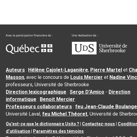
Auteurs
:
Hélène Cajolet-Laganière
,
Pierre Martel
et
Cha
Masson
, avec le concours de
Louis Mercier
et
Nadine Vin
professeurs, Université de Sherbrooke
Direction lexicographique
:
Serge D’Amico
-
Direction
informatique
:
Benoit Mercier
Professeurs collaborateurs
:
feu Jean-Claude Boulange
Université Laval,
feu Michel Théoret
, Université de Sherbr
Qu’est-ce que le dictionnaire Usito ?
|
Contactez-nous
|
Conditio
d’utilisation
|
Paramètres des témoins