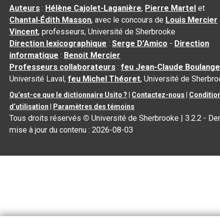
Auteurs
:
Hélène Cajolet-Laganière
,
Pierre Martel
et
Chantal‑Édith Masson
, avec le concours de
Louis Mercier
Vincent
, professeurs, Université de Sherbrooke
Direction lexicographique
:
Serge D’Amico
-
Direction
informatique
:
Benoit Mercier
Professeurs collaborateurs
:
feu Jean-Claude Boulange
Université Laval,
feu Michel Théoret
, Université de Sherbr
Qu’est-ce que le dictionnaire Usito ?
|
Contactez-nous
|
Conditio
d’utilisation
|
Paramètres des témoins
Tous droits réservés
©
Université de Sherbrooke |
3.2.2
- Der
mise à jour du contenu :
2026-08-03