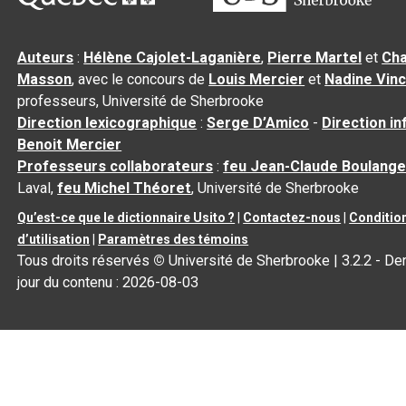
Auteurs
:
Hélène Cajolet-Laganière
,
Pierre Martel
et
Cha
Masson
, avec le concours de
Louis Mercier
et
Nadine Vin
professeurs, Université de Sherbrooke
Direction lexicographique
:
Serge D’Amico
-
Direction i
Benoit Mercier
Professeurs collaborateurs
:
feu Jean-Claude Boulange
Laval,
feu Michel Théoret
, Université de Sherbrooke
Qu’est-ce que le dictionnaire Usito ?
|
Contactez-nous
|
Conditio
d’utilisation
|
Paramètres des témoins
Tous droits réservés
©
Université de Sherbrooke |
3.2.2
- Der
jour du contenu :
2026-08-03