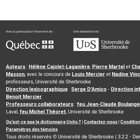
Auteurs
:
Hélène Cajolet-Laganière
,
Pierre Martel
et
Cha
Masson
, avec le concours de
Louis Mercier
et
Nadine Vin
professeurs, Université de Sherbrooke
Direction lexicographique
:
Serge D’Amico
-
Direction i
Benoit Mercier
Professeurs collaborateurs
:
feu Jean-Claude Boulange
Laval,
feu Michel Théoret
, Université de Sherbrooke
Qu’est-ce que le dictionnaire Usito ?
|
Contactez-nous
|
Condition
Paramètres des témoins
Tous droits réservés
©
Université de Sherbrooke |
3.2.2
- Der