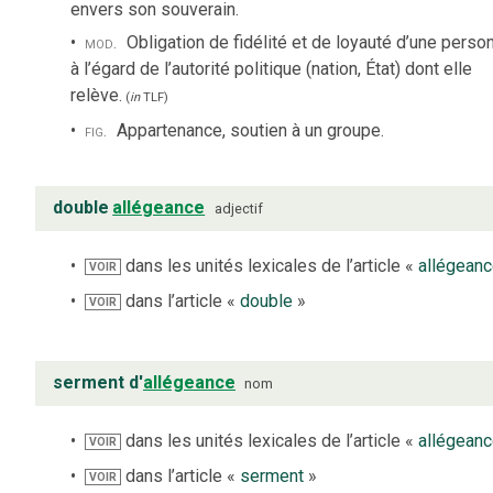
envers son souverain.
mod.
Obligation de fidélité et de loyauté d’une perso
à l’égard de l’autorité politique (nation, État) dont elle
relève.
(
in
TLF
)
fig.
Appartenance, soutien à un groupe.
double
allégeance
adjectif
dans les unités lexicales de l’article «
allégean
VOIR
dans l’article «
double
»
VOIR
serment d'
allégeance
nom
dans les unités lexicales de l’article «
allégean
VOIR
dans l’article «
serment
»
VOIR