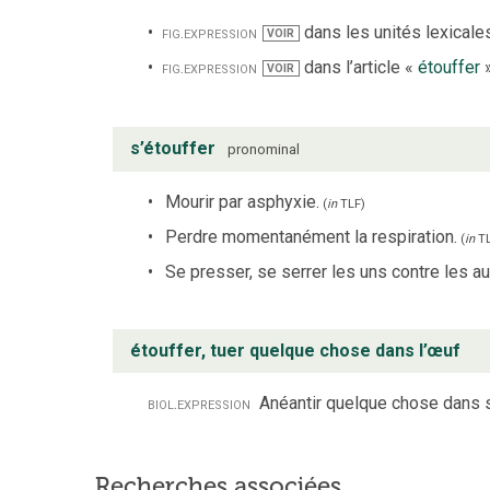
fig.
expression
dans les unités lexicales
VOIR
fig.
expression
dans l’article «
étouffer
VOIR
s’étouffer
pronominal
Mourir par asphyxie.
(
in
TLF
)
Perdre momentanément la respiration.
(
in
T
Se presser, se serrer les uns contre les au
étouffer, tuer quelque chose dans l’œuf
biol.
expression
Anéantir quelque chose dans s
Recherches associées