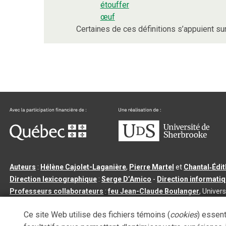
étouffer
œuf
Certaines de ces définitions s’appuient s
Auteurs
:
Hélène Cajolet-Laganière
,
Pierre Martel
et
Chantal‑Édi
Direction lexicographique
:
Serge D’Amico
-
Direction informati
Professeurs collaborateurs
:
feu Jean-Claude Boulanger
, Univers
Qu’est-ce que le dictionnaire Usito ?
|
Contactez-nous
|
Condition
Ce site Web utilise des fichiers témoins (
cookies
) essent
Tous droits réservés
©
Université de Sherbrooke |
3.2.2
- Dernière mi