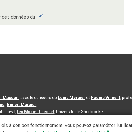
ur des données du
.
th Masson
, avec le concours de
Louis Mercier
et
Nadine Vincent
, prof
que
:
Benoit Mercier
ité Laval,
feu Michel Théoret
, Université de Sherbrooke
s d’utilisation
|
Paramètres des témoins
iels à son bon fonctionnement. Vous pouvez paramétrer l'utilisa
se à jour du contenu :
2026-08-03