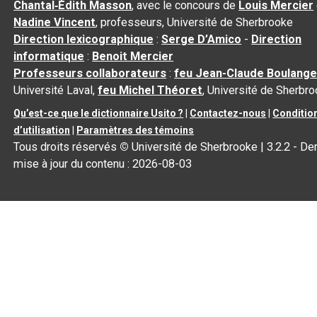
Chantal‑Édith Masson
, avec le concours de
Louis Mercier
Nadine Vincent
, professeurs, Université de Sherbrooke
Direction lexicographique
:
Serge D’Amico
-
Direction
informatique
:
Benoit Mercier
Professeurs collaborateurs
:
feu Jean-Claude Boulange
Université Laval,
feu Michel Théoret
, Université de Sherbr
Qu’est-ce que le dictionnaire Usito ?
|
Contactez-nous
|
Conditio
d’utilisation
|
Paramètres des témoins
Tous droits réservés
©
Université de Sherbrooke |
3.2.2
- Der
mise à jour du contenu :
2026-08-03