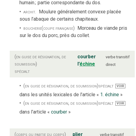
humain
;
partie correspondante du dos.
archit.
Moulure généralement convexe placée
sous l’abaque de certains chapiteaux.
boucherie
(coupe française)
Morceau de viande pris
sur le dos du porc, près du collet.
(en guise de résignation, de
courber
verbe
transitif
soumission)
l’
échine
direct
spécialt
(en guise de résignation, de soumission)
spécialt
VOIR
dans les unités lexicales de l’article «
1. échine
»
(en guise de résignation, de soumission)
spécialt
VOIR
dans l’article «
courber
»
(corps ou partie du corps)
plier
verbe
transitif