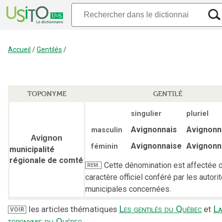
Accueil
/
Gentilés
/
TOPONYME
GENTILÉ
singulier
pluriel
Avignonnais
Avignonn
masculin
Avignon
Avignonnaise
Avignonn
féminin
municipalité
régionale de comté
Cette dénomination est affectée d
REM.
caractère officiel conféré par les autori
municipales concernées.
Les gentilés du Québec
L
les articles thématiques
et
VOIR
toponymie du Québec
.