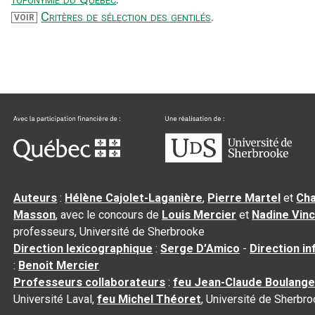
Critères de sélection des gentilés
.
VOIR
Auteurs
:
Hélène Cajolet-Laganière
,
Pierre Martel
et
Cha
Masson
, avec le concours de
Louis Mercier
et
Nadine Vin
professeurs, Université de Sherbrooke
Direction lexicographique
:
Serge D’Amico
-
Direction i
:
Benoit Mercier
Professeurs collaborateurs
:
feu Jean-Claude Boulange
Université Laval,
feu Michel Théoret
, Université de Sherbr