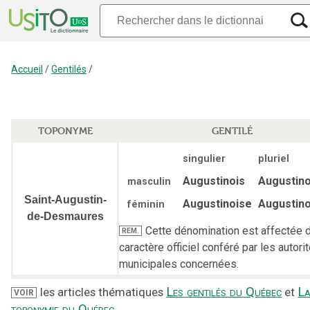
Accueil
/
Gentilés
/
TOPONYME
GENTILÉ
singulier
pluriel
Augustinois
Augustino
masculin
Saint-Augustin-
Augustinoise
Augustin
féminin
de-Desmaures
Cette dénomination est affectée d
REM.
caractère officiel conféré par les autori
municipales concernées.
Les gentilés du Québec
L
les articles thématiques
et
VOIR
toponymie du Québec
.