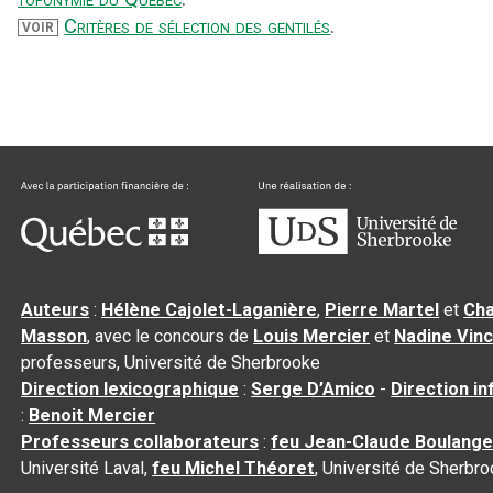
Critères de sélection des gentilés
.
VOIR
Auteurs
:
Hélène Cajolet-Laganière
,
Pierre Martel
et
Cha
Masson
, avec le concours de
Louis Mercier
et
Nadine Vin
professeurs, Université de Sherbrooke
Direction lexicographique
:
Serge D’Amico
-
Direction i
:
Benoit Mercier
Professeurs collaborateurs
:
feu Jean-Claude Boulange
Université Laval,
feu Michel Théoret
, Université de Sherbr