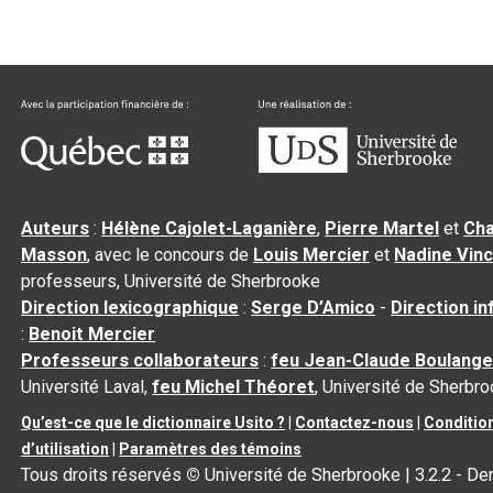
Auteurs
:
Hélène Cajolet-Laganière
,
Pierre Martel
et
Cha
Masson
, avec le concours de
Louis Mercier
et
Nadine Vin
professeurs, Université de Sherbrooke
Direction lexicographique
:
Serge D’Amico
-
Direction i
:
Benoit Mercier
Professeurs collaborateurs
:
feu Jean-Claude Boulange
Université Laval,
feu Michel Théoret
, Université de Sherbr
Qu’est-ce que le dictionnaire Usito ?
|
Contactez-nous
|
Conditio
d’utilisation
|
Paramètres des témoins
Tous droits réservés
©
Université de Sherbrooke |
3.2.2
- De