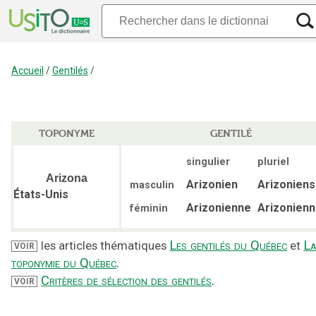
Accueil
/
Gentilés
/
TOPONYME
GENTILÉ
singulier
pluriel
Arizona
Arizonien
Arizoniens
masculin
États-Unis
Arizonienne
Arizonien
féminin
Les gentilés du Québec
L
les articles thématiques
et
VOIR
toponymie du Québec
.
Critères de sélection des gentilés
.
VOIR