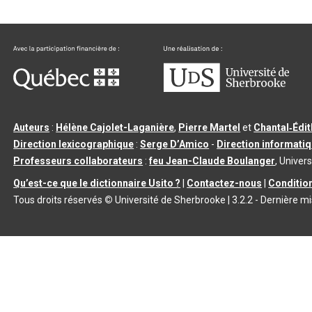
Auteurs
:
Hélène Cajolet-Laganière
,
Pierre Martel
et
Chantal‑Édi
Direction lexicographique
:
Serge D’Amico
-
Direction informati
Professeurs collaborateurs
:
feu Jean-Claude Boulanger
, Univers
Qu’est-ce que le dictionnaire Usito ?
|
Contactez-nous
|
Condition
Tous droits réservés
©
Université de Sherbrooke |
3.2.2
- Dernière mi