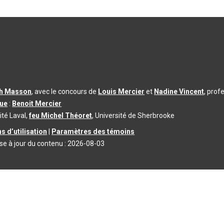
th Masson
, avec le concours de
Louis Mercier
et
Nadine Vincent
, prof
que
:
Benoit Mercier
ité Laval,
feu Michel Théoret
, Université de Sherbrooke
s d’utilisation
|
Paramètres des témoins
se à jour du contenu :
2026-08-03