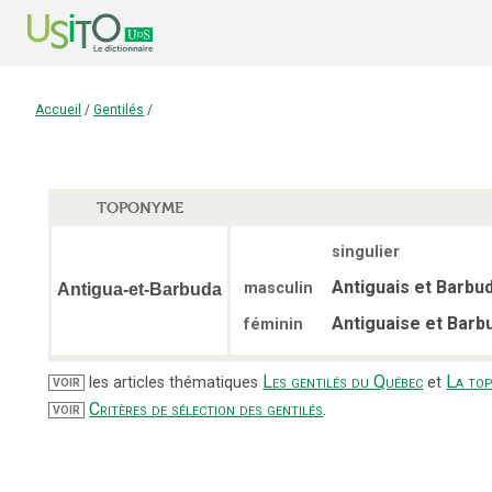
Accueil
/
Gentilés
/
TOPONYME
singulier
Antiguais et Barbu
masculin
Antigua-et-Barbuda
Antiguaise et Barb
féminin
Les gentilés du Québec
La to
les articles thématiques
et
VOIR
Critères de sélection des gentilés
.
VOIR