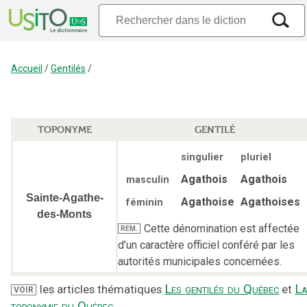
Accueil
/
Gentilés
/
TOPONYME
GENTILÉ
singulier
pluriel
Agathois
Agathois
masculin
Sainte-Agathe-
Agathoise
Agathoises
féminin
des-Monts
Cette dénomination est affectée
REM.
d’un caractère officiel conféré par les
autorités municipales concernées.
Les gentilés du Québec
L
les articles thématiques
et
VOIR
toponymie du Québec
.