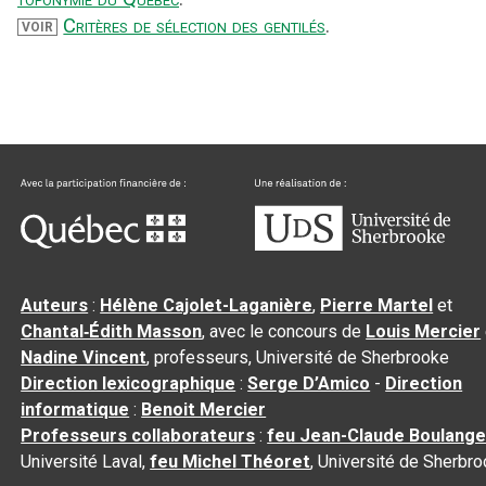
Critères de sélection des gentilés
.
VOIR
Auteurs
:
Hélène Cajolet-Laganière
,
Pierre Martel
et
Chantal‑Édith Masson
, avec le concours de
Louis Mercier
Nadine Vincent
, professeurs, Université de Sherbrooke
Direction lexicographique
:
Serge D’Amico
-
Direction
informatique
:
Benoit Mercier
Professeurs collaborateurs
:
feu Jean-Claude Boulange
Université Laval,
feu Michel Théoret
, Université de Sherbr