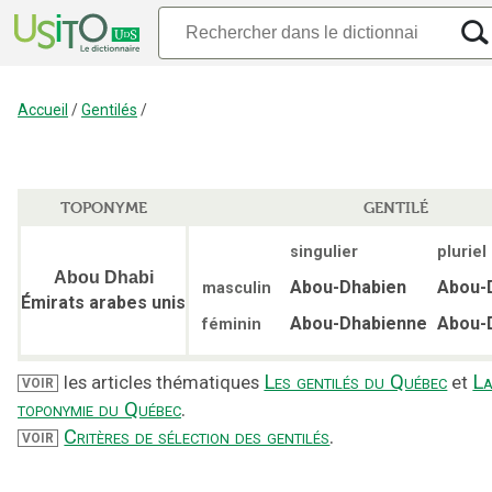
Accueil
/
Gentilés
/
TOPONYME
GENTILÉ
singulier
pluriel
Abou Dhabi
Abou-Dhabien
Abou-
masculin
Émirats arabes unis
Abou-Dhabienne
Abou-
féminin
Les gentilés du Québec
L
les articles thématiques
et
VOIR
toponymie du Québec
.
Critères de sélection des gentilés
.
VOIR