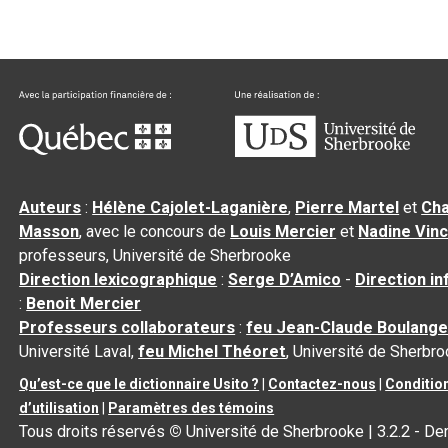
Auteurs
:
Hélène Cajolet-Laganière
,
Pierre Martel
et
Cha
Masson
, avec le concours de
Louis Mercier
et
Nadine Vin
professeurs, Université de Sherbrooke
Direction lexicographique
:
Serge D’Amico
-
Direction i
:
Benoit Mercier
Professeurs collaborateurs
:
feu Jean-Claude Boulange
Université Laval,
feu Michel Théoret
, Université de Sherbr
Qu’est-ce que le dictionnaire Usito ?
|
Contactez-nous
|
Conditio
d’utilisation
|
Paramètres des témoins
Tous droits réservés
©
Université de Sherbrooke |
3.2.2
- De