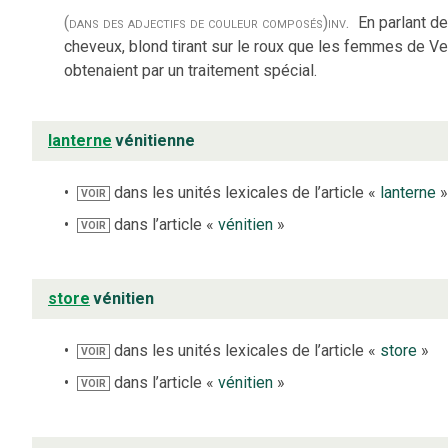
(dans des adjectifs de couleur composés)
inv.
En parlant d
cheveux, blond tirant sur le roux que les femmes de V
obtenaient par un traitement spécial.
lanterne
vénitienne
dans les unités lexicales de l’article «
lanterne
VOIR
dans l’article «
vénitien
»
VOIR
store
vénitien
dans les unités lexicales de l’article «
store
»
VOIR
dans l’article «
vénitien
»
VOIR