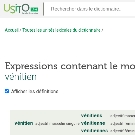
Accueil
/
Toutes les unités lexicales du dictionnaire
/
Expressions contenant le mo
vénitien
Afficher les définitions
vénitiens
adjectif
mascu
vénitien
vénitienne
adjectif
masculin
singulier
adjectif
fémin
vénitiennes
adjectif
fémin