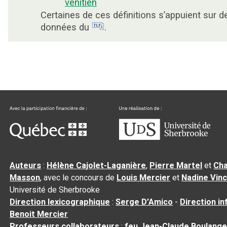
vénitien
Certaines de ces définitions s’appuient sur d
données du
.
Auteurs
:
Hélène Cajolet-Laganière
,
Pierre Martel
et
Cha
Masson
, avec le concours de
Louis Mercier
et
Nadine Vin
Université de Sherbrooke
Direction lexicographique
:
Serge D’Amico
-
Direction i
Benoit Mercier
Professeurs collaborateurs
:
feu Jean-Claude Boulange