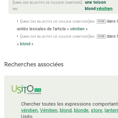
(dans des adjectifs de couleur composés)
une toison
inv.
blond
vénitien
(dans des adjectifs de couleur composés)
inv.
dans 
VOIR
unités lexicales de l’article «
vénitien
»
(dans des adjectifs de couleur composés)
inv.
dans l’
VOIR
«
blond
»
Recherches associées
Chercher toutes les expressions comportant
vénitien
,
Vénitien
,
blond
,
blonde
,
store
,
lanter
Usito.