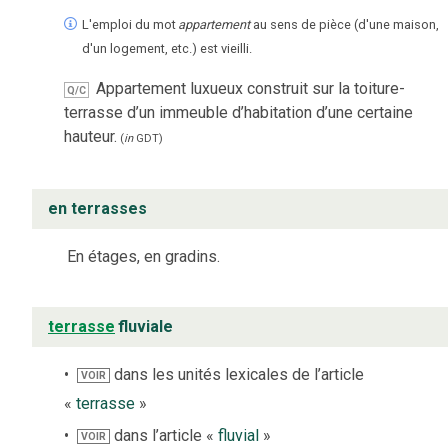
L'emploi du mot
appartement
au sens de pièce (d'une maison,
d'un logement, etc.) est vieilli.
Appartement luxueux construit sur la toiture-
Q/C
terrasse d’un immeuble d’habitation d’une certaine
hauteur.
(
in
GDT
)
en terrasses
En étages, en gradins.
terrasse
fluviale
dans les unités lexicales de l’article
VOIR
«
terrasse
»
dans l’article «
fluvial
»
VOIR