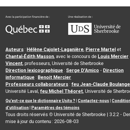
Auteurs
:
Hélène Cajolet-Laganière
,
Pierre Martel
et
Chantal‑Édith Masson
, avec le concours de
Louis Mercier
Vincent
, professeurs, Université de Sherbrooke
Direction lexicographique
:
Serge D’Amico
-
Direction
informatique
:
Benoit Mercier
Professeurs collaborateurs
:
feu Jean-Claude Boulange
Université Laval,
feu Michel Théoret
, Université de Sherbr
Qu’est-ce que le dictionnaire Usito ?
|
Contactez-nous
|
Conditio
d’utilisation
|
Paramètres des témoins
Tous droits réservés
©
Université de Sherbrooke |
3.2.2
- Der
mise à jour du contenu :
2026-08-03