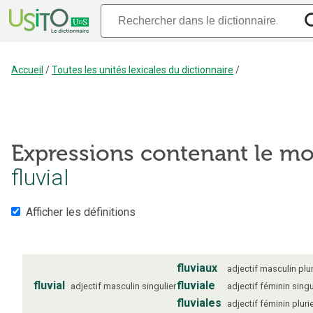
Accueil
/
Toutes les unités lexicales du dictionnaire
/
Expressions contenant le mo
fluvial
Afficher les définitions
fluviaux
adjectif
masculin
plur
fluvial
fluviale
adjectif
masculin
singulier
adjectif
féminin
singu
fluviales
adjectif
féminin
pluri