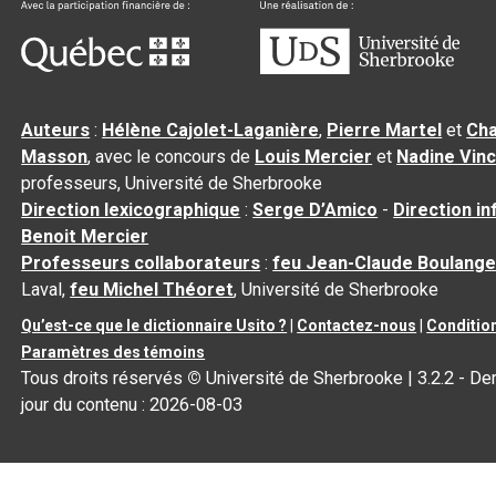
Auteurs
:
Hélène Cajolet-Laganière
,
Pierre Martel
et
Cha
Masson
, avec le concours de
Louis Mercier
et
Nadine Vin
professeurs, Université de Sherbrooke
Direction lexicographique
:
Serge D’Amico
-
Direction i
Benoit Mercier
Professeurs collaborateurs
:
feu Jean-Claude Boulange
Laval,
feu Michel Théoret
, Université de Sherbrooke
Qu’est-ce que le dictionnaire Usito ?
|
Contactez-nous
|
Condition
Paramètres des témoins
Tous droits réservés
©
Université de Sherbrooke |
3.2.2
- Der
jour du contenu :
2026-08-03