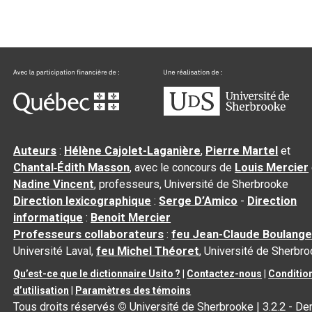
Auteurs
:
Hélène Cajolet-Laganière
,
Pierre Martel
et
Chantal‑Édith Masson
, avec le concours de
Louis Mercier
Nadine Vincent
, professeurs, Université de Sherbrooke
Direction lexicographique
:
Serge D’Amico
-
Direction
informatique
:
Benoit Mercier
Professeurs collaborateurs
:
feu Jean-Claude Boulange
Université Laval,
feu Michel Théoret
, Université de Sherbr
Qu’est-ce que le dictionnaire Usito ?
|
Contactez-nous
|
Conditio
d’utilisation
|
Paramètres des témoins
Tous droits réservés
©
Université de Sherbrooke |
3.2.2
- Der