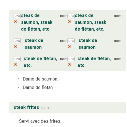
steak de
steak de
nom
nom
Q/C
Q/C
⊗
⊗
saumon, steak
saumon, steak
de flétan, etc.
de flétan, etc.
steak de
steak de
nom
nom
Q/C
Q/C
⊗
⊗
saumon
saumon
steak de flétan,
steak de flétan,
nom
nom
Q/C
Q/C
⊗
⊗
etc.
etc.
Darne de saumon.
Darne de flétan.
steak frites
nom
Servi avec des frites.