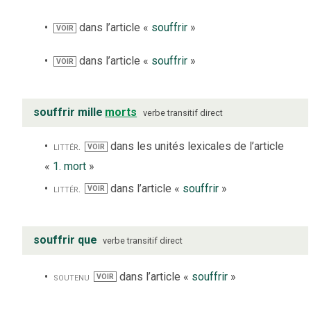
dans l’article «
souffrir
»
VOIR
dans l’article «
souffrir
»
VOIR
souffrir mille
morts
verbe
transitif direct
littér.
dans les unités lexicales de l’article
VOIR
«
1. mort
»
littér.
dans l’article «
souffrir
»
VOIR
souffrir que
verbe
transitif direct
soutenu
dans l’article «
souffrir
»
VOIR