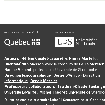
Auteurs
:
Hélène Cajolet-Laganière
,
Pierre Martel
et
Chantal‑Édith Masson
, avec le concours de
Louis Mercier
Nadine Vincent
, professeurs, Université de Sherbrooke
Direction lexicographique
:
Serge D’Amico
-
Direction
informatique
:
Benoit Mercier
Professeurs collaborateurs
:
feu Jean-Claude Boulange
Université Laval,
feu Michel Théoret
, Université de Sherbr
Qu’est-ce que le dictionnaire Usito ?
|
Contactez-nous
|
Conditio