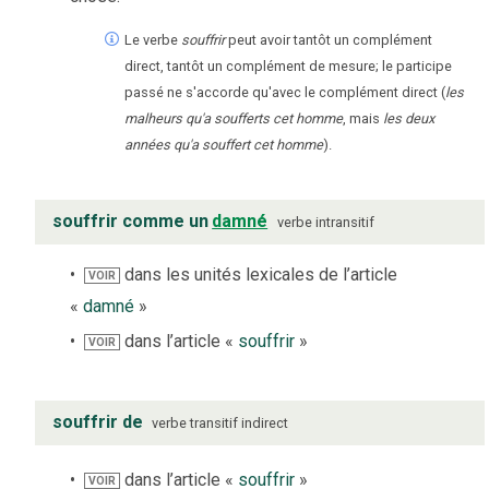
Le verbe
souffrir
peut avoir tantôt un complément
direct, tantôt un complément de mesure; le participe
passé ne s'accorde qu'avec le complément direct (
les
malheurs qu'a soufferts cet homme
, mais
les deux
années qu'a souffert cet homme
).
souffrir comme un
damné
verbe
intransitif
dans les unités lexicales de l’article
VOIR
«
damné
»
dans l’article «
souffrir
»
VOIR
souffrir de
verbe
transitif indirect
dans l’article «
souffrir
»
VOIR