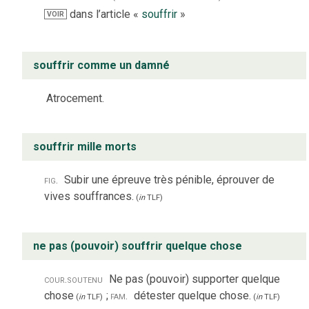
dans l’article «
souffrir
»
VOIR
souffrir comme un damné
Atrocement.
souffrir mille morts
fig.
Subir une épreuve très pénible, éprouver de
vives souffrances.
(
in
TLF
)
ne pas (pouvoir) souffrir quelque chose
cour.
soutenu
Ne pas (pouvoir) supporter quelque
chose
;
fam.
détester quelque chose.
(
in
TLF
)
(
in
TLF
)