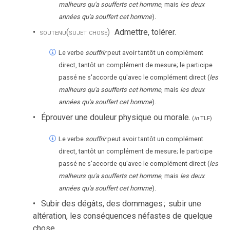
malheurs qu'a soufferts cet homme
, mais
les deux
années qu'a souffert cet homme
).
soutenu
(sujet chose)
Admettre, tolérer.
Le verbe
souffrir
peut avoir tantôt un complément
direct, tantôt un complément de mesure; le participe
passé ne s'accorde qu'avec le complément direct (
les
malheurs qu'a soufferts cet homme
, mais
les deux
années qu'a souffert cet homme
).
Éprouver une douleur physique ou morale.
(
in
TLF
)
Le verbe
souffrir
peut avoir tantôt un complément
direct, tantôt un complément de mesure; le participe
passé ne s'accorde qu'avec le complément direct (
les
malheurs qu'a soufferts cet homme
, mais
les deux
années qu'a souffert cet homme
).
Subir des dégâts, des dommages
;
subir une
altération, les conséquences néfastes de quelque
chose.