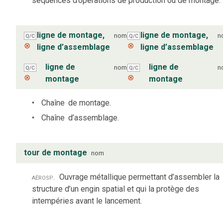
séquences d’opérations de production ou de montage.
ligne de montage,
ligne de montage,
nom
n
Q/C
Q/C
⊗
⊗
ligne d’assemblage
ligne d’assemblage
ligne de
ligne de
nom
n
Q/C
Q/C
⊗
⊗
montage
montage
Chaîne
de montage.
Chaîne
d’assemblage.
tour de montage
nom
aérosp.
Ouvrage métallique permettant d’assembler la
structure d’un engin spatial et qui la protège des
intempéries avant le lancement.