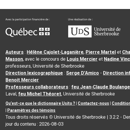
Auteurs
:
Hélène Cajolet-Laganière
,
Pierre Martel
et
Cha
Masson
, avec le concours de
Louis Mercier
et
Nadine Vin
professeurs, Université de Sherbrooke
Direction lexicographique
:
Serge D’Amico
-
Direction i
Benoit Mercier
Professeurs collaborateurs
:
feu Jean-Claude Boulange
Laval,
feu Michel Théoret
, Université de Sherbrooke
Qu’est-ce que le dictionnaire Usito ?
|
Contactez-nous
|
Condition
|
Paramètres des témoins
Tous droits réservés
©
Université de Sherbrooke |
3.2.2
- Der
jour du contenu :
2026-08-03