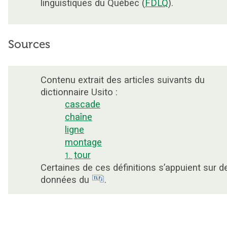
linguistiques du Québec (
FDLQ
).
Sources
Contenu extrait des articles suivants du
dictionnaire Usito :
cascade
chaîne
ligne
montage
tour
1.
Certaines de ces définitions s’appuient sur d
données du
.