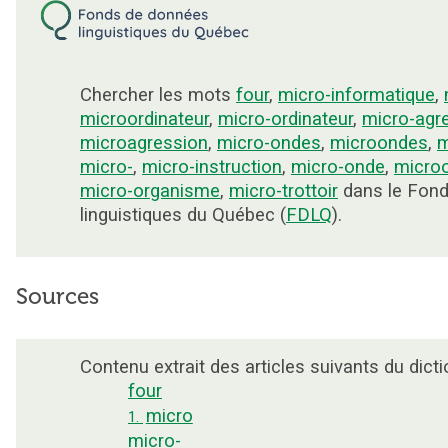
Chercher les mots
four
,
micro-informatique
,
microordinateur
,
micro-ordinateur
,
micro-agr
microagression
,
micro-ondes
,
microondes
,
m
micro-
,
micro-instruction
,
micro-onde
,
micro
micro-organisme
,
micro-trottoir
dans le Fon
linguistiques du Québec (
FDLQ
).
Sources
Contenu extrait des articles suivants du dicti
four
micro
1.
micro-