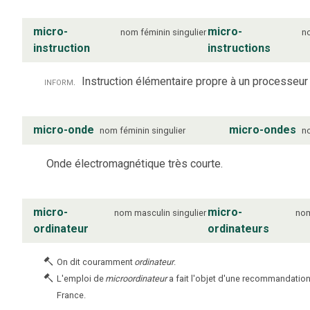
micro-
micro-
nom
féminin
singulier
n
instruction
instructions
inform.
Instruction élémentaire propre à un processeur
micro-onde
micro-ondes
nom
féminin
singulier
n
Onde électromagnétique très courte.
micro-
micro-
nom
masculin
singulier
no
ordinateur
ordinateurs
On dit couramment
ordinateur
.
L'emploi de
microordinateur
a fait l'objet d'une recommandation 
France.