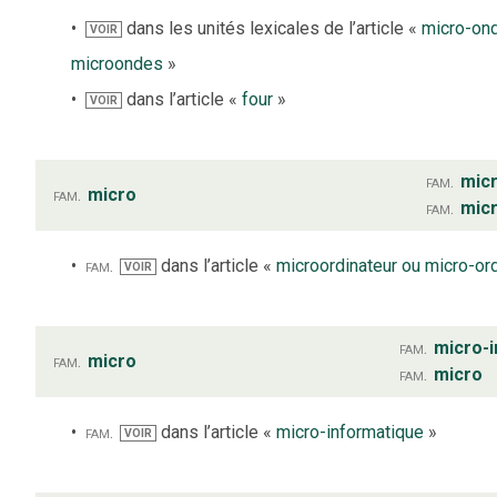
dans les unités lexicales de l’article «
micro-on
VOIR
microondes
»
dans l’article «
four
»
VOIR
fam.
mic
fam.
micro
fam.
mic
fam.
dans l’article «
microordinateur ou micro-or
VOIR
fam.
micro-
fam.
micro
fam.
micro
fam.
dans l’article «
micro-informatique
»
VOIR