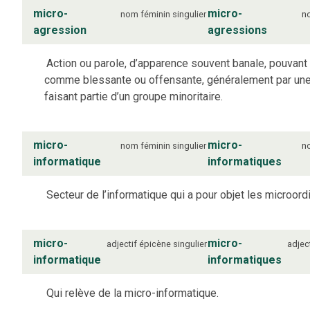
micro-
micro-
nom
féminin
singulier
n
agression
agressions
Action ou parole, d’apparence souvent banale, pouvant
comme blessante ou offensante, généralement par un
faisant partie d’un groupe minoritaire.
micro-
micro-
nom
féminin
singulier
n
informatique
informatiques
Secteur de l’informatique qui a pour objet les microord
micro-
micro-
adjectif
épicène
singulier
adject
informatique
informatiques
Qui relève de la micro-informatique.