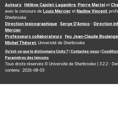
Auteurs
:
Hélène Cajolet-Laganière
,
Pierre Martel
et
Cha
avec le concours de
Louis Mercier
et
Nadine Vincent
, pro
Sherbrooke
Direction lexicographique
:
Serge D’Amico
-
Direction i
Mercier
Professeurs collaborateurs
:
feu Jean-Claude Boulange
Michel Théoret
, Université de Sherbrooke
Qu’est-ce que le dictionnaire Usito ?
|
Contactez-nous
|
Condition
Paramètres des témoins
Tous droits réservés
©
Université de Sherbrooke |
3.2.2
- Der
contenu :
2026-08-03