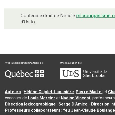
Contenu extrait de l’article
microorganisme o
d’Usito.
Auteurs
:
Hélène Cajolet-Laganière
,
Pierre Martel
et
Cha
concours de
Louis Mercier
et
Nadine Vincent
, professeurs
Direction lexicographique
:
Serge D’Amico
-
Direction i
Professeurs collaborateurs
:
feu Jean-Claude Boulange