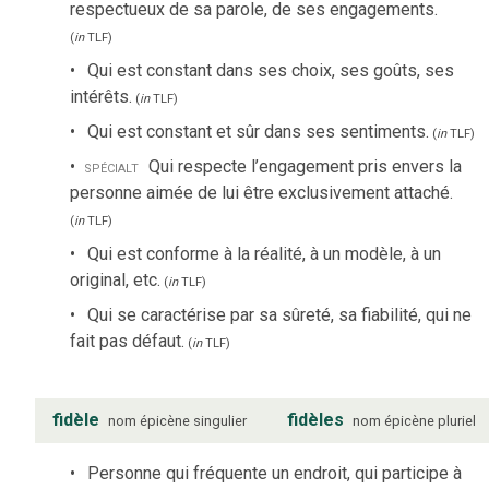
respectueux de sa parole, de ses engagements.
(
in
TLF
)
Qui est constant dans ses choix, ses goûts, ses
intérêts.
(
in
TLF
)
Qui est constant et sûr dans ses sentiments.
(
in
TLF
)
spécialt
Qui respecte l’engagement pris envers la
personne aimée de lui être exclusivement attaché.
(
in
TLF
)
Qui est conforme à la réalité, à un modèle, à un
original, etc.
(
in
TLF
)
Qui se caractérise par sa sûreté, sa fiabilité, qui ne
fait pas défaut.
(
in
TLF
)
fidèle
fidèles
nom
épicène
singulier
nom
épicène
pluriel
Personne qui fréquente un endroit, qui participe à