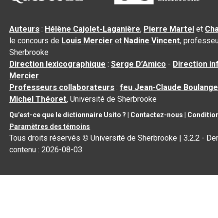
Auteurs
:
Hélène Cajolet-Laganière
,
Pierre Martel
et
Cha
le concours de
Louis Mercier
et
Nadine Vincent
, professeu
Sherbrooke
Direction lexicographique
:
Serge D’Amico
-
Direction i
Mercier
Professeurs collaborateurs
:
feu Jean-Claude Boulange
Michel Théoret
, Université de Sherbrooke
Qu’est-ce que le dictionnaire Usito ?
|
Contactez-nous
|
Condition
Paramètres des témoins
Tous droits réservés
©
Université de Sherbrooke |
3.2.2
- Der
contenu :
2026-08-03