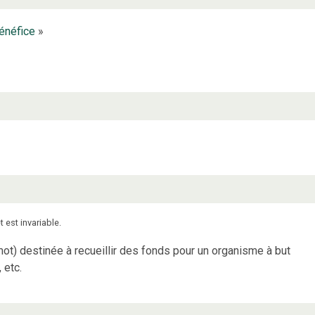
énéfice
»
t est invariable.
mot) destinée à recueillir des fonds pour un organisme à but
 etc.