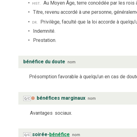
hist.
Au Moyen Âge, terre concédée par les rois à
Titre, revenu accordé à une personne, généraleme
dr.
Privilège, faculté que la loi accorde à quelqu’
Indemnité.
Prestation.
bénéfice du doute
nom
Présomption favorable à quelqu’un en cas de doute 
⊗
bénéfices marginaux
nom
Q/C
Avantages
sociaux.
soirée-
bénéfice
nom
Q/C