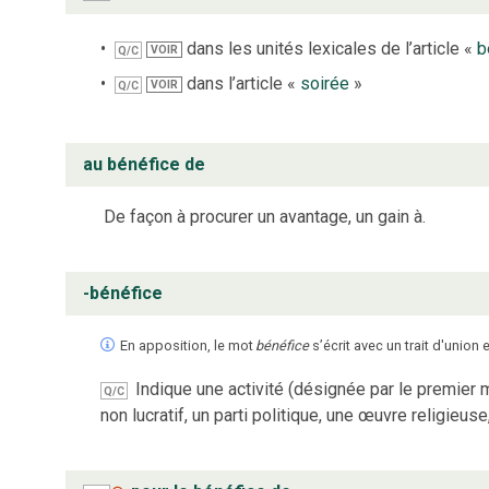
dans les unités lexicales de l’article «
b
VOIR
Q/C
dans l’article «
soirée
»
VOIR
Q/C
au bénéfice de
De façon à procurer un avantage, un gain à.
-bénéfice
En apposition, le mot
bénéfice
s’écrit avec un trait d'union e
Indique une activité (désignée par le premier 
Q/C
non lucratif, un parti politique, une œuvre religieuse,