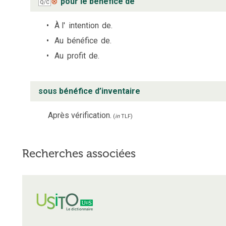
⊗
pour le bénéfice de
Q/C
À l'
intention
de.
Au
bénéfice
de.
Au
profit
de.
sous bénéfice d’inventaire
Après vérification.
(
in
TLF
)
Recherches associées