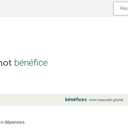
 mot
bénéfice
bénéfices
nom
masculin
pluriel
 les dépenses.