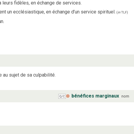
 leurs fidèles, en échange de services.
nt un ecclésiastique, en échange d’un service spirituel.
(
in
TLF
)
un.
au sujet de sa culpabilité.
⊗
bénéfices marginaux
nom
Q/C