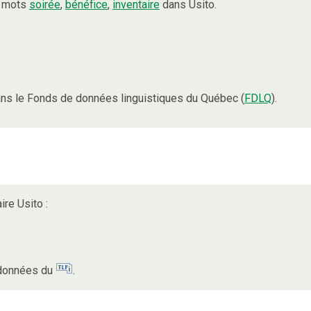
s mots
soirée
,
bénéfice
,
inventaire
dans Usito.
ns le Fonds de données linguistiques du Québec (
FDLQ
).
ire Usito :
s données du
.