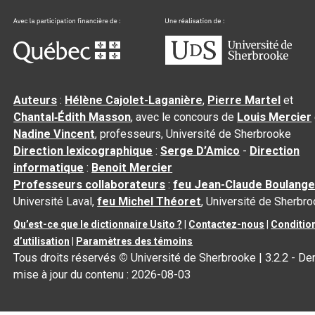
Auteurs
:
Hélène Cajolet-Laganière
,
Pierre Martel
et
Chantal‑Édith Masson
, avec le concours de
Louis Mercier
Nadine Vincent
, professeurs, Université de Sherbrooke
Direction lexicographique
:
Serge D’Amico
-
Direction
informatique
:
Benoit Mercier
Professeurs collaborateurs
:
feu Jean-Claude Boulange
Université Laval,
feu Michel Théoret
, Université de Sherbr
Qu’est-ce que le dictionnaire Usito ?
|
Contactez-nous
|
Conditio
d’utilisation
|
Paramètres des témoins
Tous droits réservés
©
Université de Sherbrooke |
3.2.2
- Der
mise à jour du contenu :
2026-08-03