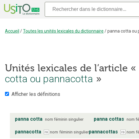
Accueil
/
Toutes les unités lexicales du dictionnaire
/
panna cotta ou
Unités lexicales de l’article «
cotta ou pannacotta
»
Afficher les définitions
panna cotta
panna cottas
nom
féminin
singulier
nom
f
pannacotta
pannacottas
nom
féminin
singulier
nom
f
ro
ro