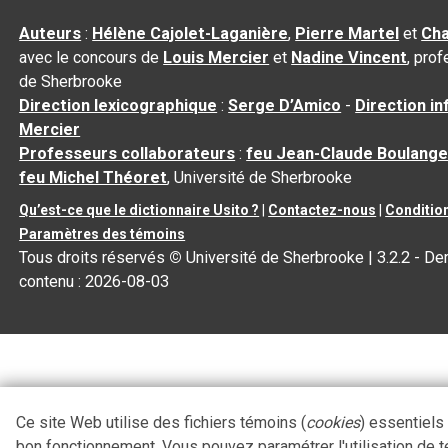
Auteurs
:
Hélène Cajolet-Laganière
,
Pierre Martel
et
Cha
avec le concours de
Louis Mercier
et
Nadine Vincent
, pro
de Sherbrooke
Direction lexicographique
:
Serge D’Amico
-
Direction i
Mercier
Professeurs collaborateurs
:
feu Jean-Claude Boulange
feu Michel Théoret
, Université de Sherbrooke
Qu’est-ce que le dictionnaire Usito ?
|
Contactez-nous
|
Condition
Paramètres des témoins
Tous droits réservés
©
Université de Sherbrooke |
3.2.2
- Der
contenu :
2026-08-03
Ce site Web utilise des fichiers témoins (
cookies
) essentiels
bon fonctionnement. Vous pouvez paramétrer l'utilisation de 