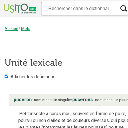
Accueil
/
Mots
Unité lexicale
Afficher les définitions
puceron
pucerons
nom
masculin
singulier
nom
masculin
plurie
Petit insecte à corps mou, souvent en forme de poire,
pourvu ou non d’ailes et de couleurs diverses, qui piqu
les plantes (notamment les jeunes pousses) pour se