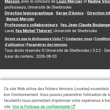
Masson
, avec le concours de
Louis Mercier
et
Nadine Vin
professeurs, Université de Sherbrooke
Direction lexicographique
:
Serge D’Amico
-
Direction i
:
Benoit Mercier
Professeurs collaborateurs
:
feu Jean-Claude Boulange
Laval,
feu Michel Théoret
, Université de Sherbrooke
Qu’est-ce que le dictionnaire Usito ?
|
Contactez-nous
|
Conditio
d’utilisation
|
Paramètres des témoins
Tous droits réservés
©
Université de Sherbrooke |
3.2.2
- De
à jour du contenu :
2026-08-03
Ce site Web utilise des fichiers témoins (
cookies
) essentiels
bon fonctionnement. Vous pouvez paramétrer l'utilisation de 
facultatifs nous permettant d'optimiser votre expérience à tra
site.
Voir la Politique de confidentialité