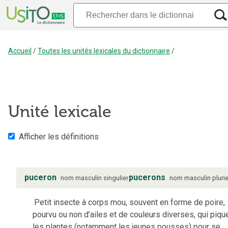
Accueil
/
Toutes les unités lexicales du dictionnaire
/
Unité lexicale
Afficher les définitions
puceron
pucerons
nom
masculin
singulier
nom
masculin
plurie
Petit insecte à corps mou, souvent en forme de poire,
pourvu ou non d’ailes et de couleurs diverses, qui piqu
les plantes (notamment les jeunes pousses) pour se