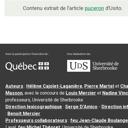
Contenu extrait de l’article
puceron
d’Usito.
Auteurs
:
Hélène Cajolet-Laganière
,
Pierre Martel
et
Cha
Masson
, avec le concours de
Louis Mercier
et
Nadine Vin
professeurs, Université de Sherbrooke
Direction lexicographique
:
Serge D’Amico
-
Direction i
:
Benoit Mercier
Professeurs collaborateurs
:
feu Jean-Claude Boulange
Laval,
feu Michel Théoret
, Université de Sherbrooke