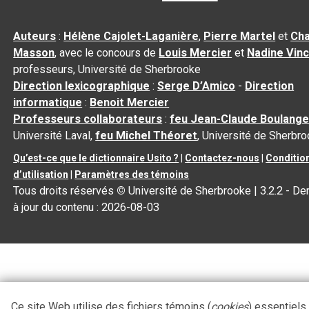
Auteurs
:
Hélène Cajolet-Laganière
,
Pierre Martel
et
Cha
Masson
, avec le concours de
Louis Mercier
et
Nadine Vin
professeurs, Université de Sherbrooke
Direction lexicographique
:
Serge D’Amico
-
Direction
informatique
:
Benoit Mercier
Professeurs collaborateurs
:
feu Jean-Claude Boulange
Université Laval,
feu Michel Théoret
, Université de Sherbr
Qu’est-ce que le dictionnaire Usito ?
|
Contactez-nous
|
Conditio
d’utilisation
|
Paramètres des témoins
Tous droits réservés
©
Université de Sherbrooke |
3.2.2
- De
à jour du contenu :
2026-08-03
Ce site Web utilise des fichiers témoins (
cookies
) essentiels