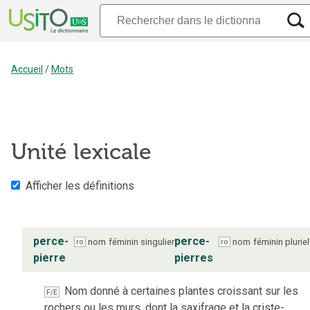
Accueil
/
Mots
Unité lexicale
Afficher les définitions
perce-
perce-
nom
féminin
singulier
nom
féminin
pluriel
ro
ro
pierre
pierres
Nom donné à certaines plantes croissant sur les
F/E
rochers ou les murs, dont la saxifrage et la criste-