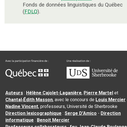
Fonds de données linguistiques du Québec
(
FDLQ
).
Auteurs
:
Hélène Cajolet-Laganière
,
Pierre Martel
et
Chantal‑Édith Masson
, avec le concours de
Louis Mercier
Nadine Vincent
, professeurs, Université de Sherbrooke
Direction lexicographique
:
Serge D’Amico
-
Direction
informatique
:
Benoit Mercier
Professeurs collaborateurs
:
feu Jean-Claude Boulange