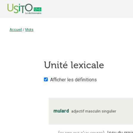
Accueil
/
Mots
Unité lexicale
Afficher les définitions
mulard
adjectif
masculin
singulier
(en parlant d’un canard)
Issu du cro