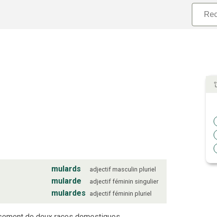
mulards
adjectif
masculin
pluriel
mularde
adjectif
féminin
singulier
mulardes
adjectif
féminin
pluriel
isement de deux races domestiques.