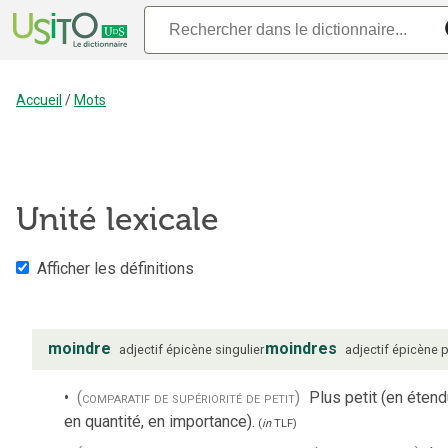
Accueil
/
Mots
Unité lexicale
Afficher les définitions
moindre
moindres
adjectif
épicène
singulier
adjectif
épicène
p
(comparatif de supériorité de petit)
Plus petit (en étend
en quantité, en importance).
(
in
TLF
)