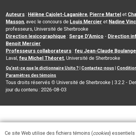
Auteurs
:
Hélène Cajolet-Laganière
,
Pierre Martel
et
Cha
Masson
, avec le concours de
Louis Mercier
et
Nadine Vin
professeurs, Université de Sherbrooke
Direction lexicographique
:
Serge D’Amico
-
Direction i
Benoit Mercier
Professeurs collaborateurs
:
feu Jean-Claude Boulange
Laval,
feu Michel Théoret
, Université de Sherbrooke
Qu’est-ce que le dictionnaire Usito ?
|
Contactez-nous
|
Condition
Paramètres des témoins
Tous droits réservés
©
Université de Sherbrooke |
3.2.2
- Der
jour du contenu :
2026-08-03
Ce site Web utilise des fichiers témoins (
cookies
) essentiels