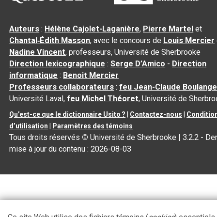
Auteurs
:
Hélène Cajolet-Laganière
,
Pierre Martel
et
Chantal‑Édith Masson
, avec le concours de
Louis Mercier
Nadine Vincent
, professeurs, Université de Sherbrooke
Direction lexicographique
:
Serge D’Amico
-
Direction
informatique
:
Benoit Mercier
Professeurs collaborateurs
:
feu Jean-Claude Boulange
Université Laval,
feu Michel Théoret
, Université de Sherbr
Qu’est-ce que le dictionnaire Usito ?
|
Contactez-nous
|
Conditio
d’utilisation
|
Paramètres des témoins
Tous droits réservés
©
Université de Sherbrooke |
3.2.2
- Der
mise à jour du contenu :
2026-08-03