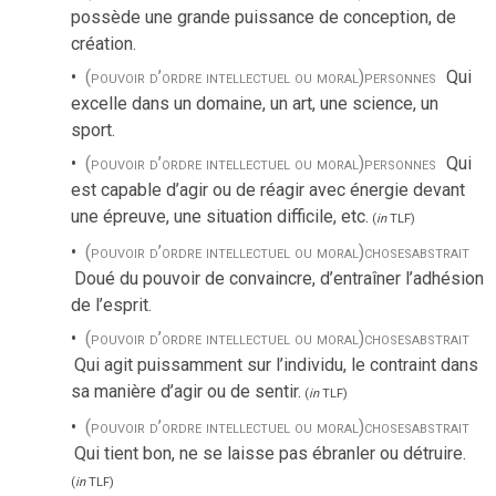
possède une grande puissance de conception, de
création.
(pouvoir d’ordre intellectuel ou moral)
personnes
Qui
excelle dans un domaine, un art, une science, un
sport.
(pouvoir d’ordre intellectuel ou moral)
personnes
Qui
est capable d’agir ou de réagir avec énergie devant
une épreuve, une situation difficile, etc.
(
in
TLF
)
(pouvoir d’ordre intellectuel ou moral)
choses
abstrait
Doué du pouvoir de convaincre, d’entraîner l’adhésion
de l’esprit.
(pouvoir d’ordre intellectuel ou moral)
choses
abstrait
Qui agit puissamment sur l’individu, le contraint dans
sa manière d’agir ou de sentir.
(
in
TLF
)
(pouvoir d’ordre intellectuel ou moral)
choses
abstrait
Qui tient bon, ne se laisse pas ébranler ou détruire.
(
in
TLF
)