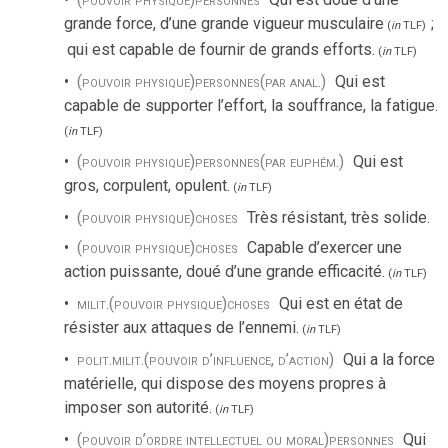
grande force, d’une grande vigueur musculaire
;
(
in
TLF
)
qui est capable de fournir de grands efforts.
(
in
TLF
)
(pouvoir physique)
personnes
(par anal.)
Qui est
capable de supporter l’effort, la souffrance, la fatigue.
(
in
TLF
)
(pouvoir physique)
personnes
(par euphém.)
Qui est
gros, corpulent, opulent.
(
in
TLF
)
(pouvoir physique)
choses
Très résistant, très solide.
(pouvoir physique)
choses
Capable d’exercer une
action puissante, doué d’une grande efficacité.
(
in
TLF
)
milit.
(pouvoir physique)
choses
Qui est en état de
résister aux attaques de l’ennemi.
(
in
TLF
)
polit.
milit.
(pouvoir d’influence, d’action)
Qui a la force
matérielle, qui dispose des moyens propres à
imposer son autorité.
(
in
TLF
)
(pouvoir d’ordre intellectuel ou moral)
personnes
Qui