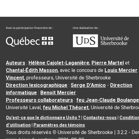
Auteurs
:
Hélène Cajolet-Laganière
,
Pierre Martel
et
Chantal‑Édith Masson
, avec le concours de
Louis Mercier
Vincent
, professeurs, Université de Sherbrooke
Direction lexicographique
:
Serge D’Amico
-
Direction
informatique
:
Benoit Mercier
Professeurs collaborateurs
:
feu Jean-Claude Boulange
Université Laval,
feu Michel Théoret
, Université de Sherbr
Qu’est-ce que le dictionnaire Usito ?
|
Contactez-nous
|
Conditio
d’utilisation
|
Paramètres des témoins
Tous droits réservés
©
Université de Sherbrooke |
3.2.2
- Der