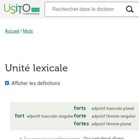
Accueil
/
Mots
Unité lexicale
Afficher les définitions
forts
adjectif
masculin
pluriel
fort
forte
adjectif
masculin
singulier
adjectif
féminin
singulier
fortes
adjectif
féminin
pluriel
(pouvoir physique)
personnes
Qui est doué d’une