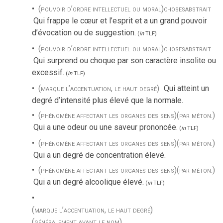
(pouvoir d’ordre intellectuel ou moral)
choses
abstrait
Qui frappe le cœur et l’esprit et a un grand pouvoir
d’évocation ou de suggestion.
(
in
TLF
)
(pouvoir d’ordre intellectuel ou moral)
choses
abstrait
Qui surprend ou choque par son caractère insolite ou
excessif.
(
in
TLF
)
(marque l’accentuation, le haut degré)
Qui atteint un
degré d’intensité plus élevé que la normale.
(phénomène affectant les organes des sens)
(par méton.)
Qui a une odeur ou une saveur prononcée.
(
in
TLF
)
(phénomène affectant les organes des sens)
(par méton.)
Qui a un degré de concentration élevé.
(phénomène affectant les organes des sens)
(par méton.)
Qui a un degré alcoolique élevé.
(
in
TLF
)
(marque l’accentuation, le haut degré)
(généralement avant le nom)