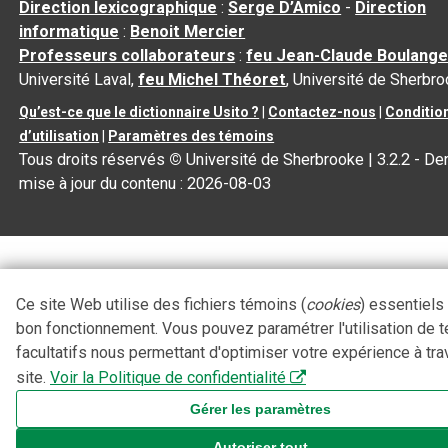
Direction lexicographique
:
Serge D’Amico
-
Direction
informatique
:
Benoit Mercier
Professeurs collaborateurs
:
feu Jean-Claude Boulange
Université Laval,
feu Michel Théoret
, Université de Sherbr
Qu’est-ce que le dictionnaire Usito ?
|
Contactez-nous
|
Conditio
d’utilisation
|
Paramètres des témoins
Tous droits réservés
©
Université de Sherbrooke |
3.2.2
- Der
mise à jour du contenu :
2026-08-03
Ce site Web utilise des fichiers témoins (
cookies
) essentiels
bon fonctionnement. Vous pouvez paramétrer l'utilisation de 
facultatifs nous permettant d'optimiser votre expérience à tra
site.
Voir la Politique de confidentialité
Gérer les paramètres
Autoriser tout