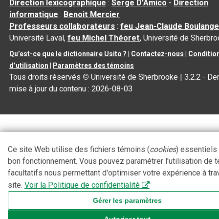
Direction lexicographique
:
Serge D’Amico
-
Direction
informatique
:
Benoit Mercier
Professeurs collaborateurs
:
feu Jean-Claude Boulange
Université Laval,
feu Michel Théoret
, Université de Sherbr
Qu’est-ce que le dictionnaire Usito ?
|
Contactez-nous
|
Conditio
d’utilisation
|
Paramètres des témoins
Tous droits réservés
©
Université de Sherbrooke |
3.2.2
- Der
mise à jour du contenu :
2026-08-03
Ce site Web utilise des fichiers témoins (
cookies
) essentiels
bon fonctionnement. Vous pouvez paramétrer l'utilisation de 
facultatifs nous permettant d'optimiser votre expérience à tra
site.
Voir la Politique de confidentialité
Gérer les paramètres