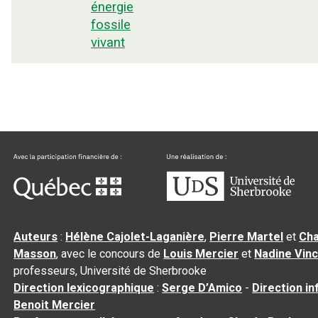
énergie
fossile
vivant
Auteurs
:
Hélène Cajolet-Laganière
,
Pierre Martel
et
Cha
Masson
, avec le concours de
Louis Mercier
et
Nadine Vin
professeurs, Université de Sherbrooke
Direction lexicographique
:
Serge D’Amico
-
Direction i
Benoit Mercier