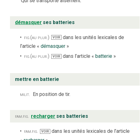
Qui se transporte aisément.
démasquer
ses batteries
fig.
(au plur.)
dans les unités lexicales de
VOIR
l’article «
démasquer
»
fig.
(au plur.)
dans l’article «
batterie
»
VOIR
mettre en batterie
milit.
En position de tir.
fam.
fig.
recharger
ses batteries
fam.
fig.
dans les unités lexicales de l’article
VOIR