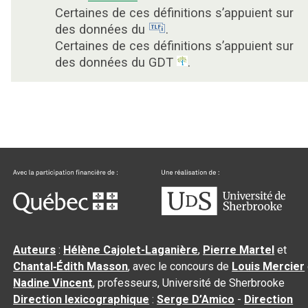
Certaines de ces définitions s’appuient sur
des données du
.
Certaines de ces définitions s’appuient sur
des données du GDT
.
Auteurs
:
Hélène Cajolet-Laganière
,
Pierre Martel
et
Chantal‑Édith Masson
, avec le concours de
Louis Mercier
Nadine Vincent
, professeurs, Université de Sherbrooke
Direction lexicographique
:
Serge D’Amico
-
Direction