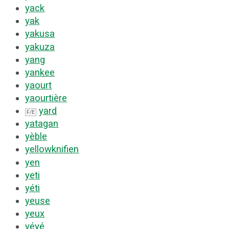
yack
yak
yakusa
yakuza
yang
yankee
yaourt
yaourtière
yard
F/E
yatagan
yèble
yellowknifien
yen
yeti
yéti
yeuse
yeux
yéyé