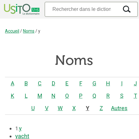
Accueil
/
Noms
/
y
Noms
A
B
C
D
E
F
G
H
I
J
K
L
M
N
O
P
Q
R
S
T
U
V
W
X
Y
Z
Autres
y
1.
yacht