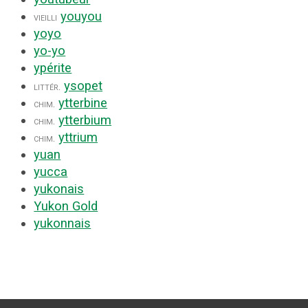
youyou
vieilli
yoyo
yo-yo
ypérite
ysopet
littér.
ytterbine
chim.
ytterbium
chim.
yttrium
chim.
yuan
yucca
yukonais
Yukon Gold
yukonnais