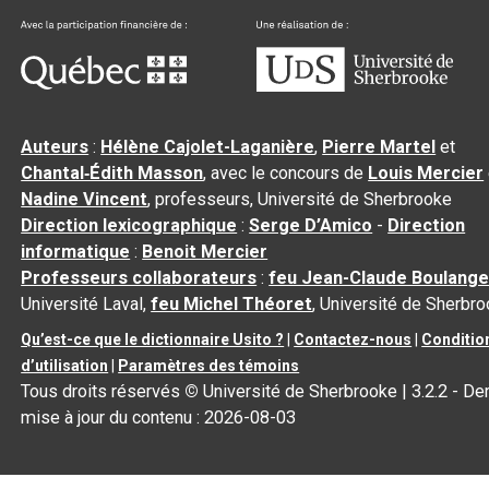
Auteurs
:
Hélène Cajolet-Laganière
,
Pierre Martel
et
Chantal‑Édith Masson
, avec le concours de
Louis Mercier
Nadine Vincent
, professeurs, Université de Sherbrooke
Direction lexicographique
:
Serge D’Amico
-
Direction
informatique
:
Benoit Mercier
Professeurs collaborateurs
:
feu Jean-Claude Boulange
Université Laval,
feu Michel Théoret
, Université de Sherbr
Qu’est-ce que le dictionnaire Usito ?
|
Contactez-nous
|
Conditio
d’utilisation
|
Paramètres des témoins
Tous droits réservés
©
Université de Sherbrooke |
3.2.2
- Der
mise à jour du contenu :
2026-08-03