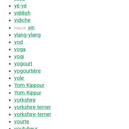
yé-yé
yiddish
yidiche
yin
philos.
ylang-ylang
yod
yoga
yogi
yogourt
yogourtière
yole
Yom Kippour
Yom Kippur
yorkshire
yorkshire terrier
yorkshire-terrier
yourte
youtubeur