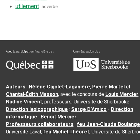
utilement
adverbe
Auteurs
:
Hélène Cajolet-Laganière
,
Pierre Martel
et
Chantal‑Édith Masson
, avec le concours de
Louis Mercier
Nadine Vincent
, professeurs, Université de Sherbrooke
Direction lexicographique
:
Serge D’Amico
-
Direction
informatique
:
Benoit Mercier
Professeurs collaborateurs
:
feu Jean-Claude Boulange
Université Laval,
feu Michel Théoret
, Université de Sherbr