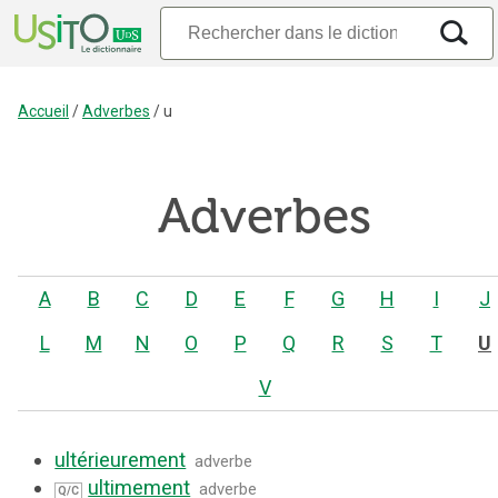
Accueil
/
Adverbes
/
u
Adverbes
A
B
C
D
E
F
G
H
I
J
L
M
N
O
P
Q
R
S
T
U
V
ultérieurement
adverbe
ultimement
adverbe
Q/C