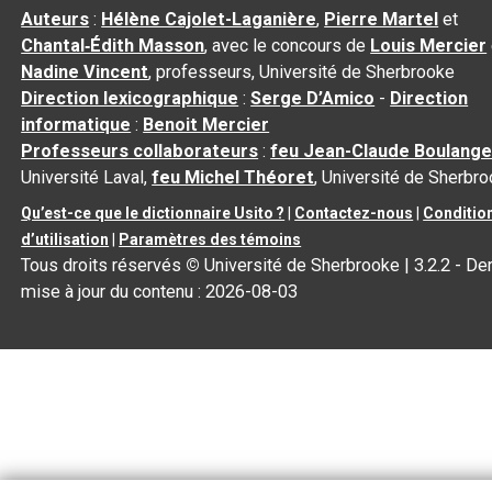
Auteurs
:
Hélène Cajolet-Laganière
,
Pierre Martel
et
Chantal‑Édith Masson
, avec le concours de
Louis Mercier
Nadine Vincent
, professeurs, Université de Sherbrooke
Direction lexicographique
:
Serge D’Amico
-
Direction
informatique
:
Benoit Mercier
Professeurs collaborateurs
:
feu Jean-Claude Boulange
Université Laval,
feu Michel Théoret
, Université de Sherbr
Qu’est-ce que le dictionnaire Usito ?
|
Contactez-nous
|
Conditio
d’utilisation
|
Paramètres des témoins
Tous droits réservés
©
Université de Sherbrooke |
3.2.2
- Der
mise à jour du contenu :
2026-08-03