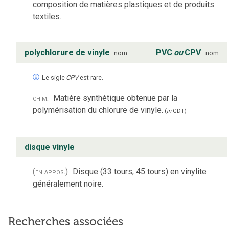
composition de matières plastiques et de produits
textiles.
polychlorure de vinyle
PVC
ou
CPV
nom
nom
Le sigle
CPV
est rare.
chim.
Matière synthétique obtenue par la
polymérisation du chlorure de vinyle.
(
in
GDT
)
disque vinyle
(en appos.)
Disque (33 tours, 45 tours) en vinylite
généralement noire.
Recherches associées