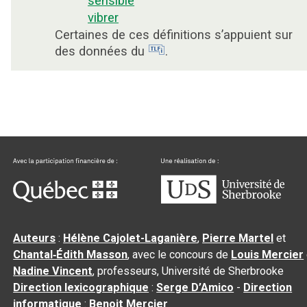
sensible
vibrer
Certaines de ces définitions s’appuient sur
des données du
.
Auteurs
:
Hélène Cajolet-Laganière
,
Pierre Martel
et
Chantal‑Édith Masson
, avec le concours de
Louis Mercier
Nadine Vincent
, professeurs, Université de Sherbrooke
Direction lexicographique
:
Serge D’Amico
-
Direction
informatique
:
Benoit Mercier