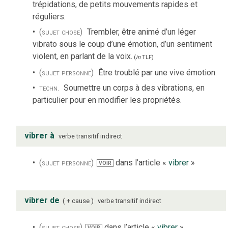
trépidations, de petits mouvements rapides et
réguliers.
(sujet chose)
Trembler, être animé d’un léger
vibrato sous le coup d’une émotion, d’un sentiment
violent, en parlant de la voix.
(
in
TLF
)
(sujet personne)
Être troublé par une vive émotion.
techn.
Soumettre un corps à des vibrations, en
particulier pour en modifier les propriétés.
vibrer à
verbe
transitif indirect
(sujet personne)
dans l’article «
vibrer
»
VOIR
vibrer de
+ cause
verbe
transitif indirect
(sujet chose)
dans l’article «
vibrer
»
VOIR