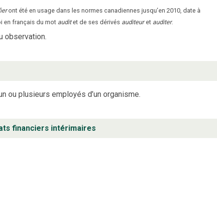
ier
ont été en usage dans les normes canadiennes jusqu’en 2010, date à
oi en français du mot
audit
et de ses dérivés
auditeur
et
auditer
.
u observation.
 un ou plusieurs employés d’un organisme.
ats financiers intérimaires