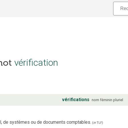
vérification
 mot
vérifications
nom
féminin
pluriel
cul, de systèmes ou de documents comptables.
(
in
TLF
)