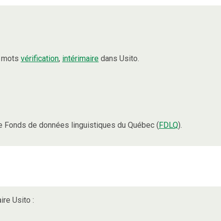
s mots
vérification
,
intérimaire
dans Usito.
e Fonds de données linguistiques du Québec (
FDLQ
).
ire Usito :