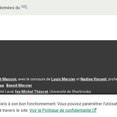
s données du
.
th Masson
, avec le concours de
Louis Mercier
et
Nadine Vincent
, prof
que
:
Benoit Mercier
ité Laval,
feu Michel Théoret
, Université de Sherbrooke
s d’utilisation
|
Paramètres des témoins
iels à son bon fonctionnement. Vous pouvez paramétrer l'utilisa
se à jour du contenu :
2026-08-03
 travers le site.
Voir la Politique de confidentialité