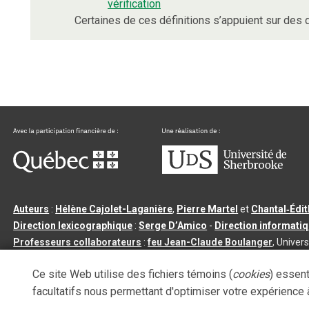
vérification
Certaines de ces définitions s’appuient sur de
Auteurs
:
Hélène Cajolet-Laganière
,
Pierre Martel
et
Chantal‑Édi
Direction lexicographique
:
Serge D’Amico
-
Direction informati
Professeurs collaborateurs
:
feu Jean-Claude Boulanger
, Univers
Qu’est-ce que le dictionnaire Usito ?
|
Contactez-nous
|
Condition
Ce site Web utilise des fichiers témoins (
cookies
) essent
Tous droits réservés
©
Université de Sherbrooke |
3.2.2
- Dernière mi
facultatifs nous permettant d'optimiser votre expérience à