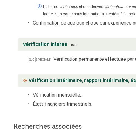
Le terme
vérification
et ses dérivés
vérificateur
et
vérif
laquelle un consensus international a entériné l’empl
Confirmation de quelque chose par expérience o
vérification interne
nom
spécialt
Vérification permanente effectuée par
Q/C
⊗
vérification intérimaire
,
rapport intérimaire
,
ét
Vérification mensuelle.
États financiers trimestriels.
Recherches associées