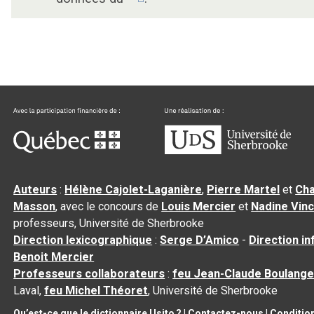
Auteurs
:
Hélène Cajolet-Laganière
,
Pierre Martel
et
Cha
Masson
, avec le concours de
Louis Mercier
et
Nadine Vin
professeurs, Université de Sherbrooke
Direction lexicographique
:
Serge D’Amico
-
Direction i
Benoit Mercier
Professeurs collaborateurs
:
feu Jean-Claude Boulange
Laval,
feu Michel Théoret
, Université de Sherbrooke
Qu’est-ce que le dictionnaire Usito ?
|
Contactez-nous
|
Condition