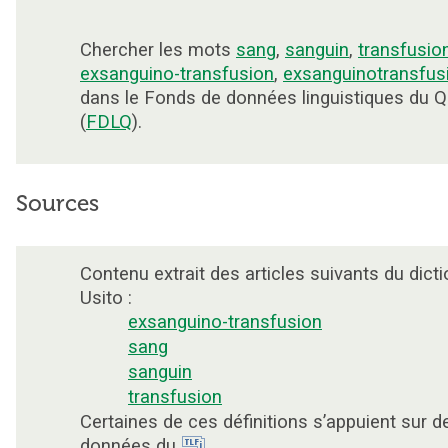
Chercher les mots
sang
,
sanguin
,
transfusio
exsanguino-transfusion
,
exsanguinotransfus
dans le Fonds de données linguistiques du 
(
FDLQ
).
Sources
Contenu extrait des articles suivants du dicti
Usito :
exsanguino-transfusion
sang
sanguin
transfusion
Certaines de ces définitions s’appuient sur d
données du
.