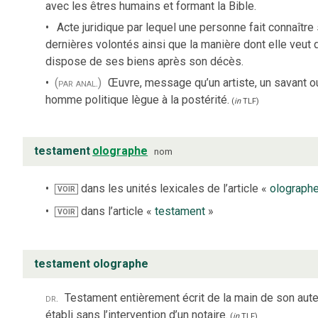
avec les êtres humains et formant la Bible.
Acte juridique par lequel une personne fait connaître
dernières volontés ainsi que la manière dont elle veut 
dispose de ses biens après son décès.
(par anal.)
Œuvre, message qu’un artiste, un savant o
homme politique lègue à la postérité.
(
in
TLF
)
testament
olographe
nom
dans les unités lexicales de l’article «
olograph
VOIR
dans l’article «
testament
»
VOIR
testament olographe
dr.
Testament entièrement écrit de la main de son aute
établi sans l’intervention d’un notaire.
(
in
TLF
)