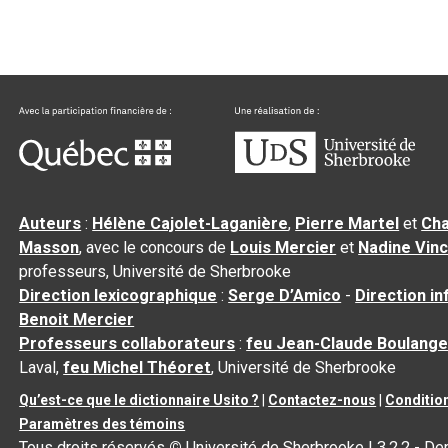
Auteurs
:
Hélène Cajolet-Laganière
,
Pierre Martel
et
Cha
Masson
, avec le concours de
Louis Mercier
et
Nadine Vin
professeurs, Université de Sherbrooke
Direction lexicographique
:
Serge D’Amico
-
Direction i
Benoit Mercier
Professeurs collaborateurs
:
feu Jean-Claude Boulange
Laval,
feu Michel Théoret
, Université de Sherbrooke
Qu’est-ce que le dictionnaire Usito ?
|
Contactez-nous
|
Condition
Paramètres des témoins
Tous droits réservés
©
Université de Sherbrooke |
3.2.2
- Der